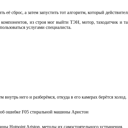
ё сброс, а затем запустить тот алгоритм, который действител
понентов, из строя мог выйти ТЭН, мотор, таходатчик и так 
спользоваться услугами специалиста.
 внутрь него и разберёмся, откуда в его камерах берётся холод.
об ошибке F05 стиральной машины Аристон
ы Hotpoint Ariston, методы их самостоятельного устранения.