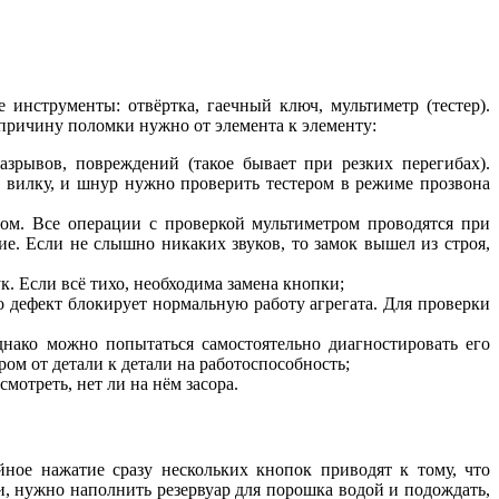
нструменты: отвёртка, гаечный ключ, мультиметр (тестер).
 причину поломки нужно от элемента к элементу:
рывов, повреждений (такое бывает при резких перегибах).
 вилку, и шнур нужно проверить тестером в режиме прозвона
ром. Все операции с проверкой мультиметром проводятся при
е. Если не слышно никаких звуков, то замок вышел из строя,
к. Если всё тихо, необходима замена кнопки;
 дефект блокирует нормальную работу агрегата. Для проверки
днако можно попытаться самостоятельно диагностировать его
ром от детали к детали на работоспособность;
мотреть, нет ли на нём засора.
ое нажатие сразу нескольких кнопок приводят к тому, что
, нужно наполнить резервуар для порошка водой и подождать,