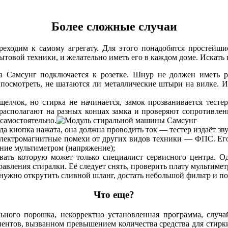
Более сложные случаи
одим к самому агрегату. Для этого понадобятся простейшие и
ытовой техники, и желательно иметь его в каждом доме. Искать
 Самсунг подключается к розетке. Шнур не должен иметь раз
посмотреть, не шатаются ли металлические штыри на вилке. И
елчок, но стирка не начинается, замок прозванивается тесте
асполагают на разных концах замка и проверяют сопротивлени
самостоятельно.
а кнопка нажата, она должна проводить ток — тестер издаёт зву
электромагнитные помехи от других видов техники — ФПС. Его
ие мультиметром (напряжение);
вать которую может только специалист сервисного центра. О
авления стиралки. Её следует снять, проверить плату мультимет
ужно открутить сливной шланг, достать небольшой фильтр и пос
Что еще?
го порошка, некорректно установленная программа, случайн
нентов, вызванном превышением количества средства для стирки