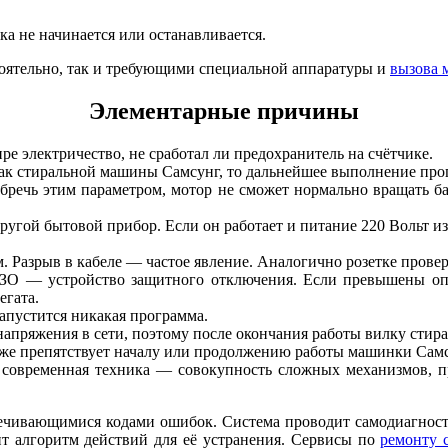
ка не начинается или останавливается.
ятельно, так и требующими специальной аппаратуры и
вызова 
Элементарные причины
ре электричество, не сработал ли предохранитель на счётчике.
 бак стиральной машины Самсунг, то дальнейшее выполнение пр
речь этим параметром, мотор не сможет нормально вращать бар
гой бытовой прибор. Если он работает и питание 220 Вольт из 
м. Разрыв в кабеле — частое явление. Аналогично розетке пров
УЗО — устройство защитного отключения. Если превышены опа
егата.
запустится никакая программа.
 напряжения в сети, поэтому после окончания работы вилку стир
кже препятствует началу или продолжению работы машинки Самс
 современная техника — совокупность сложных механизмов, п
ечивающимися кодами ошибок. Система проводит самодиагности
 алгоритм действий для её устранения. Сервисы по
ремонту 