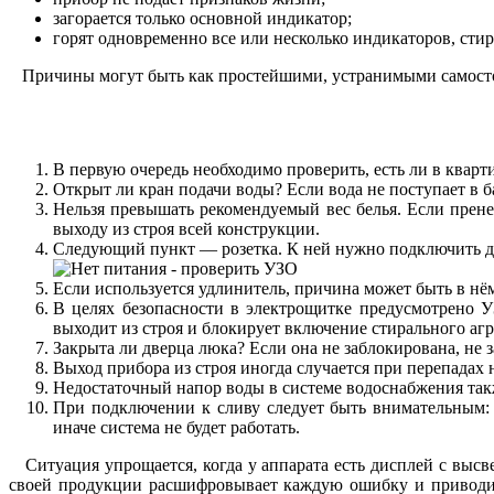
загорается только основной индикатор;
горят одновременно все или несколько индикаторов, стир
Причины могут быть как простейшими, устранимыми самосто
В первую очередь необходимо проверить, есть ли в кварти
Открыт ли кран подачи воды? Если вода не поступает в
Нельзя превышать рекомендуемый вес белья. Если пренеб
выходу из строя всей конструкции.
Следующий пункт — розетка. К ней нужно подключить дру
Если используется удлинитель, причина может быть в нё
В целях безопасности в электрощитке предусмотрено 
выходит из строя и блокирует включение стирального агр
Закрыта ли дверца люка? Если она не заблокирована, не 
Выход прибора из строя иногда случается при перепадах
Недостаточный напор воды в системе водоснабжения та
При подключении к сливу следует быть внимательным:
иначе система не будет работать.
Ситуация упрощается, когда у аппарата есть дисплей с высв
своей продукции расшифровывает каждую ошибку и приводит