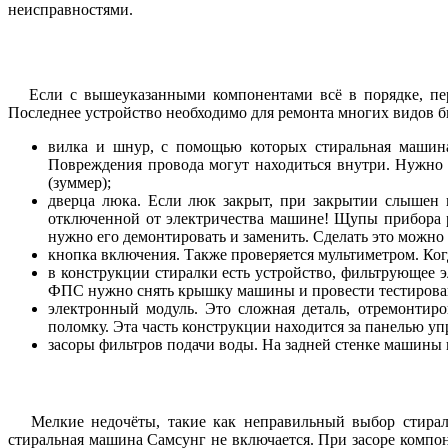
неисправностями.
Если с вышеуказанными компонентами всё в порядке, перех
Последнее устройство необходимо для ремонта многих видов б
вилка и шнур, с помощью которых стиральная машина
Повреждения провода могут находиться внутри. Нужно 
(зуммер);
дверца люка. Если люк закрыт, при закрытии слышен щ
отключенной от электричества машине! Щупы прибора р
нужно его демонтировать и заменить. Сделать это можно 
кнопка включения. Также проверяется мультиметром. Когд
в конструкции стиралки есть устройство, фильтрующее 
ФПС нужно снять крышку машины и провести тестирован
электронный модуль. Это сложная деталь, отремонтиро
поломку. Эта часть конструкции находится за панелью упр
засоры фильтров подачи воды. На задней стенке машины н
Мелкие недочёты, такие как неправильный выбор стирально
стиральная машина Самсунг не включается. При засоре компо