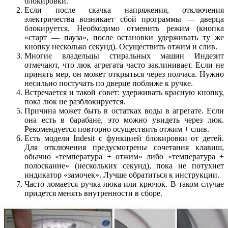
блокировки.
Если после скачка напряжения, отключения
электричества возникает сбой программы — дверца
блокируется. Необходимо отменить режим (кнопка
«старт — пауза», после остановки удерживать ту же
кнопку несколько секунд). Осуществить отжим и слив.
Многие владельцы стиральных машин Индезит
отмечают, что люк агрегата часто заклинивает. Если не
принять мер, он может открыться через полчаса. Нужно
несильно постучать по дверце поближе к ручке.
Встречается и такой совет: удерживать красную кнопку,
пока люк не разблокируется.
Причина может быть в остатках воды в агрегате. Если
она есть в барабане, это можно увидеть через люк.
Рекомендуется повторно осуществить отжим + слив.
Есть модели Indesit с функцией блокировки от детей.
Для отключения предусмотрены сочетания клавиш,
обычно «температура + отжим» либо «температура +
полоскание» (нескольких секунд), пока не потухнет
индикатор «замочек». Лучше обратиться к инструкции.
Часто ломается ручка люка или крючок. В таком случае
придется менять внутренности в сборе.